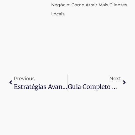
Negócio: Como Atrair Mais Clientes
Locais
Previous
Next
Estratégias Avançadas Em Marketing Digital Para Empresas: Inovação, Automação E Resultados
Guia Completo De Agência De Publicidade Online: Transforme Sua Estratégia Digital E Alcance Resultados Incríveis