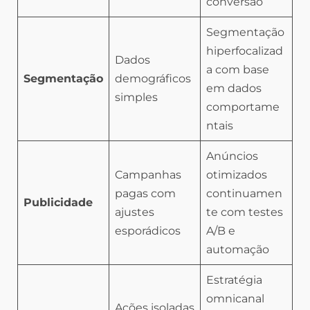
conversão
Segmentação
hiperfocalizad
Dados
a com base
Segmentação
demográficos
em dados
simples
comportame
ntais
Anúncios
Campanhas
otimizados
pagas com
continuamen
Publicidade
ajustes
te com testes
esporádicos
A/B e
automação
Estratégia
omnicanal
Ações isoladas