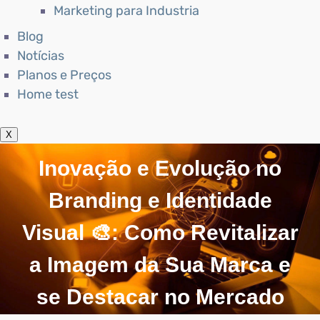
Marketing para Industria
Blog
Notícias
Planos e Preços
Home test
X
Inovação e Evolução no
Branding e Identidade
Visual 🎨: Como Revitalizar
a Imagem da Sua Marca e
se Destacar no Mercado