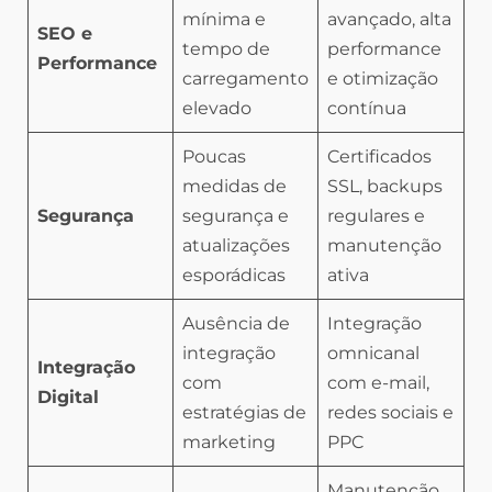
mínima e
avançado, alta
SEO e
tempo de
performance
Performance
carregamento
e otimização
elevado
contínua
Poucas
Certificados
medidas de
SSL, backups
Segurança
segurança e
regulares e
atualizações
manutenção
esporádicas
ativa
Ausência de
Integração
integração
omnicanal
Integração
com
com e-mail,
Digital
estratégias de
redes sociais e
marketing
PPC
Manutenção