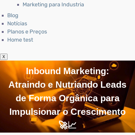
Marketing para Industria
Blog
Notícias
Planos e Preços
Home test
X
Inbound Marketing:
Atraindo e Nutriando Leads
de Forma Orgânica para
Impulsionar o Crescimento
🚀📈