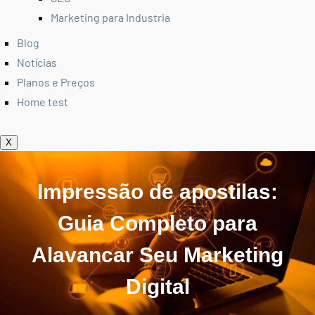
Marketing para Industria
Blog
Notícias
Planos e Preços
Home test
X
Impressão de apostilas:
Guia Completo para
Alavancar Seu Marketing
Digital