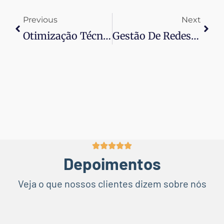
Previous
Next
Otimização Técnica: Otimização Técnica E Estratégias Off-Page Para Impulsionar Sua Autoridade 🚀🔍
Gestão De Redes Sociais: Fortalecendo A Marca E Engajando Públicos 📱🚀
Depoimentos
Veja o que nossos clientes dizem sobre nós