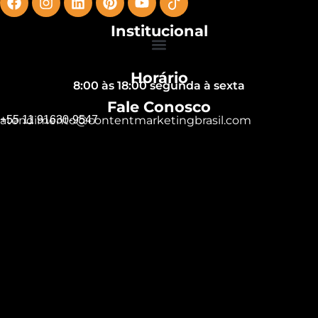
Institucional
Horário
8:00 às 18:00 segunda à sexta
Fale Conosco
+55 11 91630-9547
atendimento@contentmarketingbrasil.com