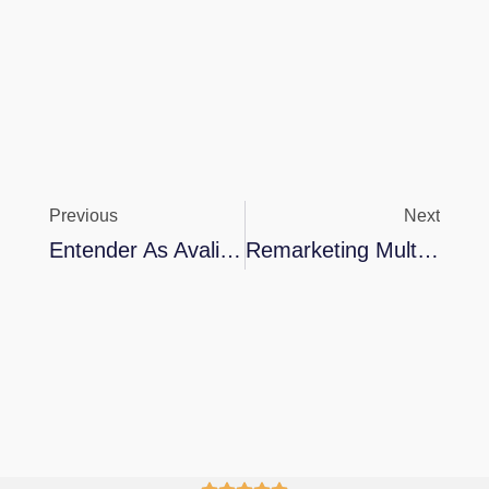
Previous
Next
Entender As Avaliações Ausentes E Atrasadas: Guia Completo Para Identificar E Resolver Problemas Com Avaliações Online
Remarketing Multicanal