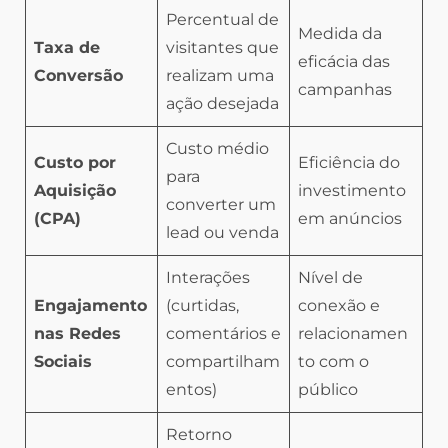
Percentual de
Medida da
Taxa de
visitantes que
eficácia das
Conversão
realizam uma
campanhas
ação desejada
Custo médio
Custo por
Eficiência do
para
Aquisição
investimento
converter um
(CPA)
em anúncios
lead ou venda
Interações
Nível de
Engajamento
(curtidas,
conexão e
nas Redes
comentários e
relacionamen
Sociais
compartilham
to com o
entos)
público
Retorno