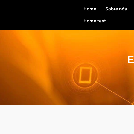
Home
Sobre nós
Home test
E