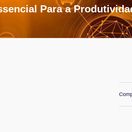
ssencial Para a Produtivida
Compa