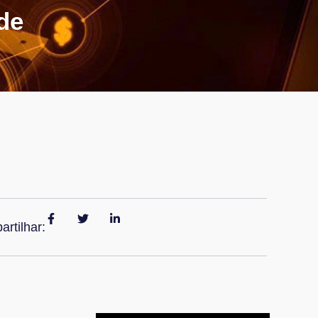
de
rtilhar: