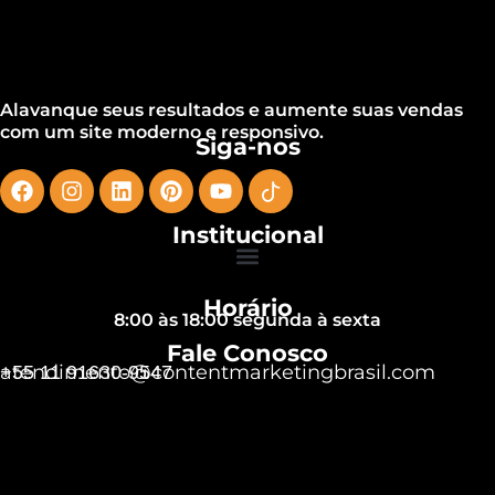
Alavanque seus resultados e aumente suas vendas
com um site moderno e responsivo.
Siga-nos
Institucional
Horário
8:00 às 18:00 segunda à sexta
Fale Conosco
atendimento@contentmarketingbrasil.com
+55 11 91630-9547