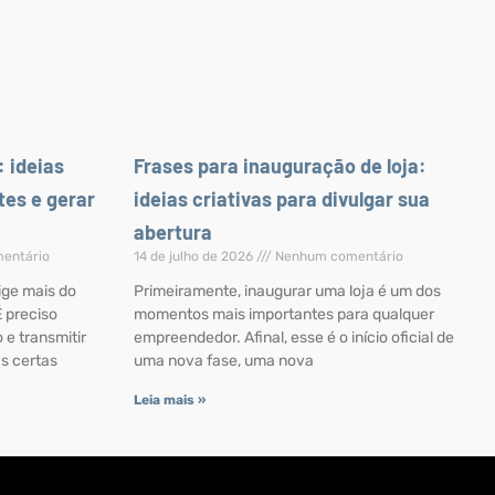
: ideias
Frases para inauguração de loja:
tes e gerar
ideias criativas para divulgar sua
abertura
entário
14 de julho de 2026
Nenhum comentário
ige mais do
Primeiramente, inaugurar uma loja é um dos
 preciso
momentos mais importantes para qualquer
 e transmitir
empreendedor. Afinal, esse é o início oficial de
as certas
uma nova fase, uma nova
Leia mais »