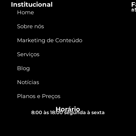
Institucional
F
a
+
Home
Sobre nós
Marketing de Conteúdo
Serviços
Blog
Notícias
Planos e Preços
Horário
8:00 às 18:00 segunda à sexta