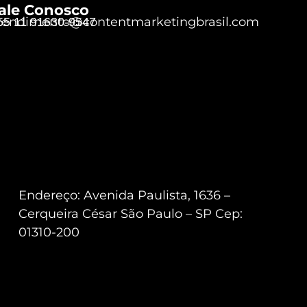
ale Conosco
tendimento@contentmarketingbrasil.com
55 11 91630-9547
Endereço: Avenida Paulista, 1636 –
Cerqueira César São Paulo – SP Cep:
01310-200