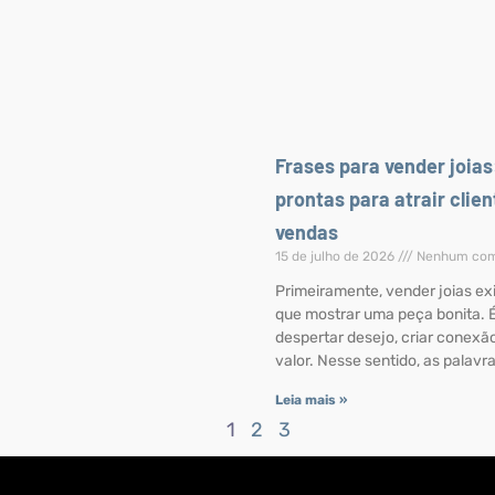
Frases para vender joias
prontas para atrair clien
vendas
15 de julho de 2026
Nenhum com
Primeiramente, vender joias ex
que mostrar uma peça bonita. É
despertar desejo, criar conexão
valor. Nesse sentido, as palavr
Leia mais »
1
2
3