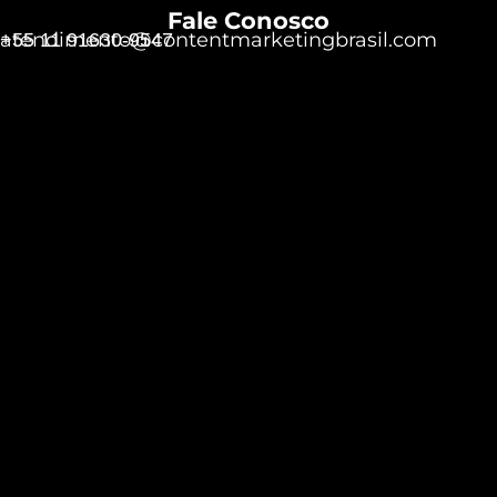
Fale Conosco
atendimento@contentmarketingbrasil.com
+55 11 91630-9547