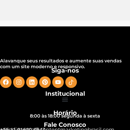
Alavanque seus resultados e aumente suas vendas
com um site moderno e responsivo.
Siga-nos
Institucional
Horário
8:00 às 18:00 segunda à sexta
Fale Conosco
atendimento@contentmarketingbrasil.com
+55 11 91630-9547