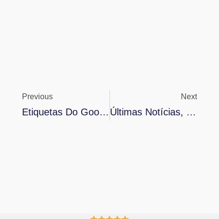
Previous
Next
Etiquetas Do Google Minha Empresa: Como Usar?
Últimas Notícias, Tendências Com Nosso Feed RSS: