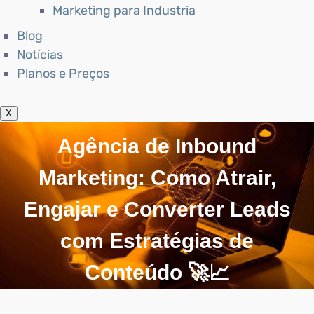
Marketing para Industria
Blog
Notícias
Planos e Preços
X
Agência de Inbound
Marketing: Como Atrair,
Engajar e Converter Leads
com Estratégias de
Conteúdo 🚀📈