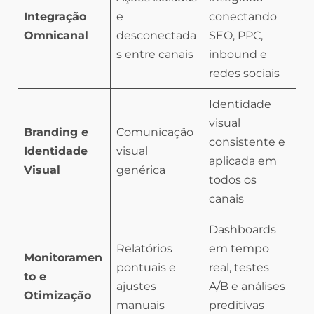
Integração
e
conectando
Omnicanal
desconectada
SEO, PPC,
s entre canais
inbound e
redes sociais
Identidade
visual
Branding e
Comunicação
consistente e
Identidade
visual
aplicada em
Visual
genérica
todos os
canais
Dashboards
Relatórios
em tempo
Monitoramen
pontuais e
real, testes
to e
ajustes
A/B e análises
Otimização
manuais
preditivas