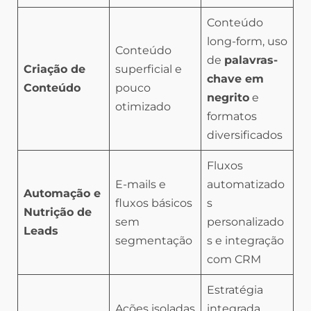
Conteúdo
long-form, uso
Conteúdo
de
palavras-
Criação de
superficial e
chave em
Conteúdo
pouco
negrito
e
otimizado
formatos
diversificados
Fluxos
E-mails e
automatizado
Automação e
fluxos básicos
s
Nutrição de
sem
personalizado
Leads
segmentação
s e integração
com CRM
Estratégia
Ações isoladas
integrada