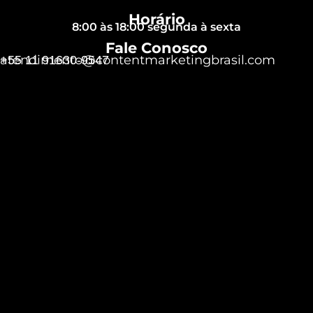
Horário
8:00 às 18:00 segunda à sexta
Fale Conosco
atendimento@contentmarketingbrasil.com
+55 11 91630-9547