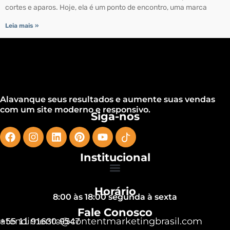
cortes e aparos. Hoje, ela é um ponto de encontro, uma marca
Leia mais »
Alavanque seus resultados e aumente suas vendas
com um site moderno e responsivo.
Siga-nos
Institucional
Horário
8:00 às 18:00 segunda à sexta
Fale Conosco
atendimento@contentmarketingbrasil.com
+55 11 91630-9547