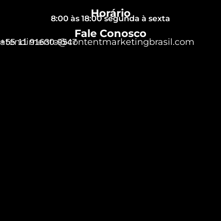
Horário
8:00 às 18:00 segunda à sexta
Fale Conosco
atendimento@contentmarketingbrasil.com
+55 11 91630-9547