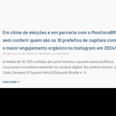
Em clima de eleições e em parceria com o MonitoraBR
vem conferir quem são os 10 prefeitos de capitais com
o maior engajamento orgânico no Instagram em 2024
29 de março de 2024
Nenhum comentário
A média de 15.700 curtidas por post mostra o quanto esses políticos
cresceram consideravelmente no cenário digital. No podium temos:
João Campos🥈Topazio Neto🥉Eduardo Braide ✔ A
Leia mais »