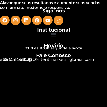
Alavanque seus resultados e aumente suas vendas
com um site moderno e responsivo.
Siga-nos
Institucional
Horário
8:00 às 18:00 segunda à sexta
Fale Conosco
atendimento@contentmarketingbrasil.com
+55 11 91630-9547